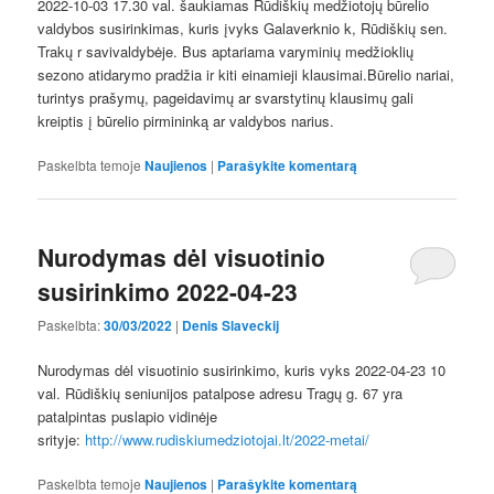
2022-10-03 17.30 val. šaukiamas Rūdiškių medžiotojų būrelio
valdybos susirinkimas, kuris įvyks Galaverknio k, Rūdiškių sen.
Trakų r savivaldybėje. Bus aptariama varyminių medžioklių
sezono atidarymo pradžia ir kiti einamieji klausimai.Būrelio nariai,
turintys prašymų, pageidavimų ar svarstytinų klausimų gali
kreiptis į būrelio pirmininką ar valdybos narius.
Paskelbta temoje
Naujienos
|
Parašykite komentarą
Nurodymas dėl visuotinio
susirinkimo 2022-04-23
Paskelbta:
30/03/2022
|
Denis Slaveckij
Nurodymas dėl visuotinio susirinkimo, kuris vyks 2022-04-23 10
val. Rūdiškių seniunijos patalpose adresu Tragų g. 67 yra
patalpintas puslapio vidinėje
srityje:
http://www.rudiskiumedziotojai.lt/2022-metai/
Paskelbta temoje
Naujienos
|
Parašykite komentarą