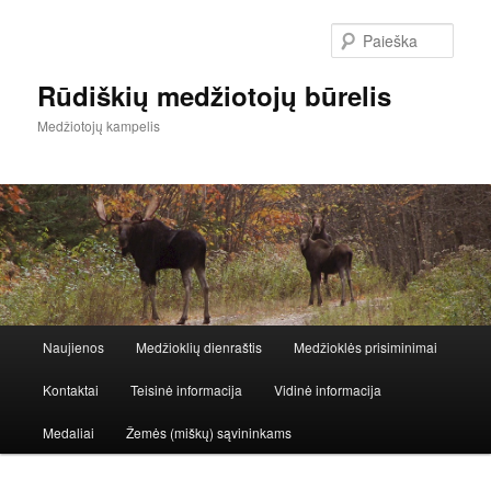
Paieš
Rūdiškių medžiotojų būrelis
Medžiotojų kampelis
Pagrindinis
Naujienos
Medžioklių dienraštis
Medžioklės prisiminimai
Eiti
Eiti
meniu
Kontaktai
Teisinė informacija
Vidinė informacija
į
prie
Medaliai
Žemės (miškų) sąvininkams
pagrindinį
antrinio
turinį
turinio