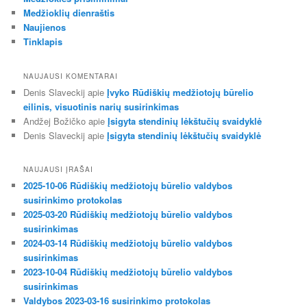
Medžioklių dienraštis
Naujienos
Tinklapis
NAUJAUSI KOMENTARAI
Denis Slaveckij
apie
Įvyko Rūdiškių medžiotojų būrelio
eilinis, visuotinis narių susirinkimas
Andžej Božičko
apie
Įsigyta stendinių lėkštučių svaidyklė
Denis Slaveckij
apie
Įsigyta stendinių lėkštučių svaidyklė
NAUJAUSI ĮRAŠAI
2025-10-06 Rūdiškių medžiotojų būrelio valdybos
susirinkimo protokolas
2025-03-20 Rūdiškių medžiotojų būrelio valdybos
susirinkimas
2024-03-14 Rūdiškių medžiotojų būrelio valdybos
susirinkimas
2023-10-04 Rūdiškių medžiotojų būrelio valdybos
susirinkimas
Valdybos 2023-03-16 susirinkimo protokolas