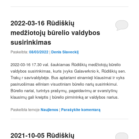
2022-03-16 Rūdiškių
medžiotojų būrelio valdybos
susirinkimas
Paskelbta:
08/03/2022
|
Denis Slaveckij
2022-03-16 17.30 val. šaukiamas Rūdiškių medžiotojų būrelio
valdybos susirinkimas, kuris įvyks Galaverknio k, Rūdiškių sen.
Trakų r savivaldybėje. Bus aptariami einamieji klausimai ir vyks
pasiruošimas eiliniam visuotiniam būrelio narių susirinkimui.
Būrelio nariai, turintys prašymų, pageidavimų ar svarstytinų
klausimų gali kreiptis į būrelio pirmininką ar valdybos narius.
Paskelbta temoje
Naujienos
|
Parašykite komentarą
2021-10-05 Rūdiškių