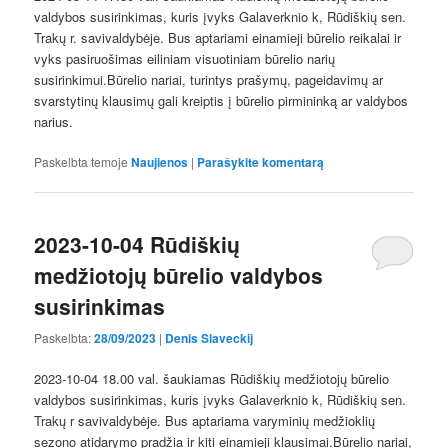
valdybos susirinkimas, kuris įvyks Galaverknio k, Rūdiškių sen.
Trakų r. savivaldybėje. Bus aptariami einamieji būrelio reikalai ir
vyks pasiruošimas eiliniam visuotiniam būrelio narių
susirinkimui.Būrelio nariai, turintys prašymų, pageidavimų ar
svarstytinų klausimų gali kreiptis į būrelio pirmininką ar valdybos
narius.
Paskelbta temoje
Naujienos
|
Parašykite komentarą
2023-10-04 Rūdiškių
medžiotojų būrelio valdybos
susirinkimas
Paskelbta:
28/09/2023
|
Denis Slaveckij
2023-10-04 18.00 val. šaukiamas Rūdiškių medžiotojų būrelio
valdybos susirinkimas, kuris įvyks Galaverknio k, Rūdiškių sen.
Trakų r savivaldybėje. Bus aptariama varyminių medžioklių
sezono atidarymo pradžia ir kiti einamieji klausimai.Būrelio nariai,