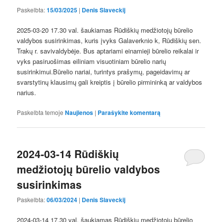
Paskelbta:
15/03/2025
|
Denis Slaveckij
2025-03-20 17.30 val. šaukiamas Rūdiškių medžiotojų būrelio
valdybos susirinkimas, kuris įvyks Galaverknio k, Rūdiškių sen.
Trakų r. savivaldybėje. Bus aptariami einamieji būrelio reikalai ir
vyks pasiruošimas eiliniam visuotiniam būrelio narių
susirinkimui.Būrelio nariai, turintys prašymų, pageidavimų ar
svarstytinų klausimų gali kreiptis į būrelio pirmininką ar valdybos
narius.
Paskelbta temoje
Naujienos
|
Parašykite komentarą
2024-03-14 Rūdiškių
medžiotojų būrelio valdybos
susirinkimas
Paskelbta:
06/03/2024
|
Denis Slaveckij
2024-03-14 17.30 val. šaukiamas Rūdiškių medžiotojų būrelio