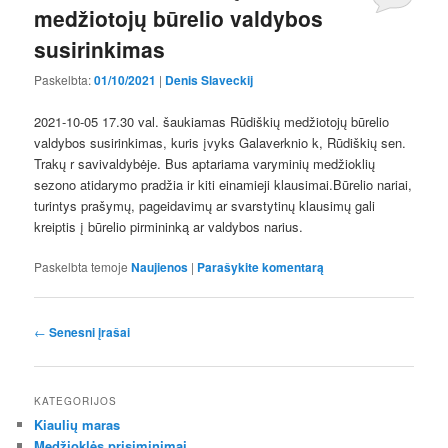
medžiotojų būrelio valdybos
susirinkimas
Paskelbta:
01/10/2021
|
Denis Slaveckij
2021-10-05 17.30 val. šaukiamas Rūdiškių medžiotojų būrelio
valdybos susirinkimas, kuris įvyks Galaverknio k, Rūdiškių sen.
Trakų r savivaldybėje. Bus aptariama varyminių medžioklių
sezono atidarymo pradžia ir kiti einamieji klausimai.Būrelio nariai,
turintys prašymų, pageidavimų ar svarstytinų klausimų gali
kreiptis į būrelio pirmininką ar valdybos narius.
Paskelbta temoje
Naujienos
|
Parašykite komentarą
Įrašo
←
Senesni įrašai
navigacija
KATEGORIJOS
Kiaulių maras
Medžioklės prisiminimai