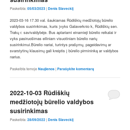
Paskelbta:
05/03/2023
|
Denis Slaveckij
2023-03-16 17.30 val. šaukiamas Rūdiškių medžiotojų būrelio
valdybos susirinkimas, kuris įvyks Galaverknio k, Rūdiškių sen.
Trakų r. savivaldybėje. Bus aptariami einamieji būrelio reikalai ir
vyks pasiruošimas eiliniam visuotiniam būrelio narių
susirinkimui.Būrelio nariai, turintys prašymų, pageidavimų ar
svarstytinų klausimų gali kreiptis į būrelio pirmininką ar valdybos
narius.
Paskelbta temoje
Naujienos
|
Parašykite komentarą
2022-10-03 Rūdiškių
medžiotojų būrelio valdybos
susirinkimas
Paskelbta:
28/09/2022
|
Denis Slaveckij