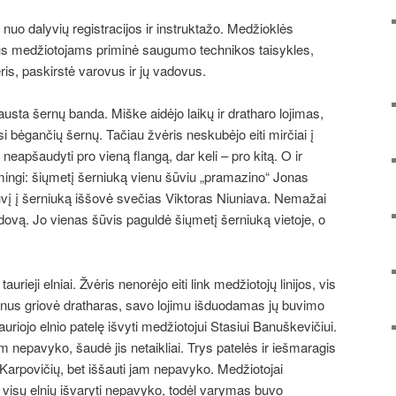
 nuo dalyvių registracijos ir instruktažo. Medžioklės
 medžiotojams priminė saugumo technikos taisykles,
is, paskirstė varovus ir jų vadovus.
ta šernų banda. Miške aidėjo laikų ir dratharo lojimas,
si bėgančių šernų. Tačiau žvėris neskubėjo eiti mirčiai į
eapšaudyti pro vieną flangą, dar keli – pro kitą. O ir
ingi: šiųmetį šerniuką vienu šūviu „pramazino“ Jonas
ūvį į šerniuką iššovė svečias Viktoras Niuniava. Nemažai
ovą. Jo vienas šūvis paguldė šiųmetį šerniuką vietoje, o
rieji elniai. Žvėris nenorėjo eiti link medžiotojų linijos, vis
planus griovė dratharas, savo lojimu išduodamas jų buvimo
uriojo elnio patelę išvyti medžiotojui Stasiui Banuškevičiui.
am nepavyko, šaudė jis netaikliai. Trys patelės ir iešmaragis
Karpovičių, bet iššauti jam nepavyko. Medžiotojai
isų elnių išvaryti nepavyko, todėl varymas buvo