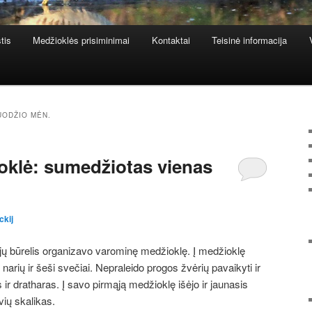
tis
Medžioklės prisiminimai
Kontaktai
Teisinė informacija
UODŽIO MĖN.
klė: sumedžiotas vienas
ckij
ų būrelis organizavo varominę medžioklę. Į medžioklę
narių ir šeši svečiai. Nepraleido progos žvėrių pavaikyti ir
 ir dratharas. Į savo pirmąją medžioklę išėjo ir jaunasis
vių skalikas.