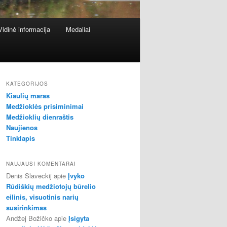
Vidinė informacija
Medaliai
KATEGORIJOS
Kiaulių maras
Medžioklės prisiminimai
Medžioklių dienraštis
Naujienos
Tinklapis
NAUJAUSI KOMENTARAI
Denis Slaveckij
apie
Įvyko
Rūdiškių medžiotojų būrelio
eilinis, visuotinis narių
susirinkimas
Andžej Božičko
apie
Įsigyta