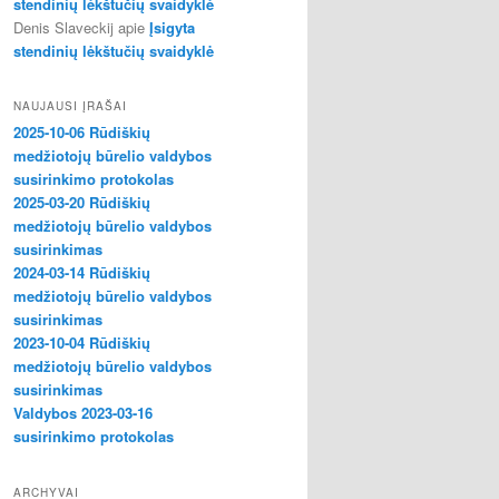
stendinių lėkštučių svaidyklė
Denis Slaveckij
apie
Įsigyta
stendinių lėkštučių svaidyklė
NAUJAUSI ĮRAŠAI
2025-10-06 Rūdiškių
medžiotojų būrelio valdybos
susirinkimo protokolas
2025-03-20 Rūdiškių
medžiotojų būrelio valdybos
susirinkimas
2024-03-14 Rūdiškių
medžiotojų būrelio valdybos
susirinkimas
2023-10-04 Rūdiškių
medžiotojų būrelio valdybos
susirinkimas
Valdybos 2023-03-16
susirinkimo protokolas
ARCHYVAI