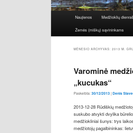
Pagrindinis
Naujienos
Medžioklių dienraš
Eiti
Eiti
meniu
Žemės (miškų) sąvininkams
į
prie
pagrindinį
antrinio
MĖNESIO ARCHYVAS:
2013 M. GR
turinį
turinio
Varominė medžio
„kucukas“
Paskelbta:
30/12/2013
|
Denis Slave
2013-12-28 Rūdiškių medžiotoj
suskubo atvykti dvylika būrelio 
medžiokliniai šunys: trys laikos
medžiotojų pagalbininkas: lietu