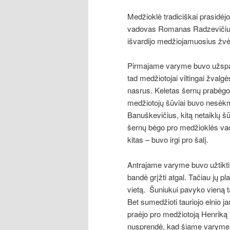
Medžioklė tradiciškai prasidėjo
vadovas Romanas Radzevičius
išvardijo medžiojamuosius žvėr
Pirmajame varyme buvo užspaus
tad medžiotojai viltingai žvalgė
nasrus. Keletas šernų prabėgo n
medžiotojų šūviai buvo nesėkm
Banuškevičius, kitą netaiklų š
šernų bėgo pro medžioklės vad
kitas – buvo irgi pro šalį.
Antrajame varyme buvo užtikti tau
bandė grįžti atgal. Tačiau jų 
vietą. Šuniukui pavyko vieną ta
Bet sumedžioti tauriojo elnio j
praėjo pro medžiotoją Henriką 
nusprendė, kad šiame varyme v