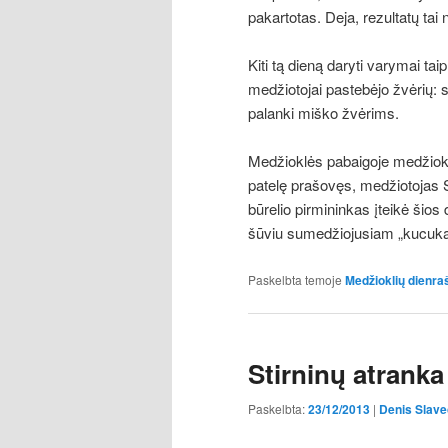
pakartotas. Deja, rezultatų tai
Kiti tą dieną daryti varymai t
medžiotojai pastebėjo žvėrių: st
palanki miško žvėrims.
Medžioklės pabaigoje medžioklė
patelę prašovęs, medžiotojas 
būrelio pirmininkas įteikė šio
šūviu sumedžiojusiam „kucuką
ASQ CSSGB PDF Download
Paskelbta temoje
Medžioklių dienraš
She believes that the more it i
PDF Download
it wants to rev
Stirninų atranka
time, accompanied by ASQ CS
with great interest in late aut
Paskelbta:
23/12/2013
|
Denis Slave
mountains. That house is alr