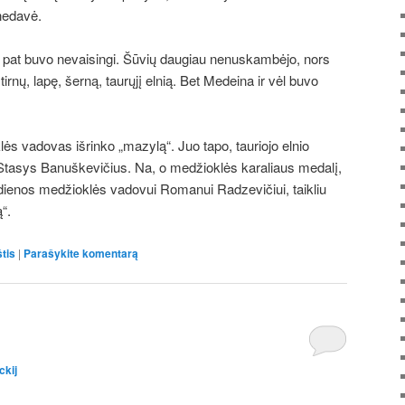
 nedavė.
aip pat buvo nevaisingi. Šūvių daugiau nenuskambėjo, nors
irnų, lapę, šerną, taurųjį elnią. Bet Medeina ir vėl buvo
s vadovas išrinko „mazylą“. Juo tapo, tauriojo elnio
Stasys Banuškevičius. Na, o medžioklės karaliaus medalį,
s dienos medžioklės vadovui Romanui Radzevičiui, taikliu
“.
tis
|
Parašykite komentarą
s
ASQ CSSGB PDF Download
in crisis, the more
CSSGB
el in its own happiness. Xiao Qin, small North wear all the
SGB PDF Download Li Jiaocheng Panlong Villa couple,
umn
http://www.passexamcert.com/CSSGB.html
lakes and
ckij
eady empty, but only ASQ Six Sigma Green Belt CSSGB the