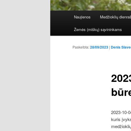
Pagrindinis
Naujienos
Medžioklių dienraš
Eiti
meniu
Žemės (miškų) sąvininkams
į
pagrindinį
Paskelbta:
28/09/2023
|
Denis Slave
turinį
202
būr
2023-10-04
kuris įvyk
medžioklių