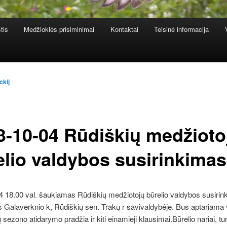
tis
Medžioklės prisiminimai
Kontaktai
Teisinė informacija
ckij
3-10-04 Rūdiškių medžioto
elio valdybos susirinkimas
 18.00 val. šaukiamas Rūdiškių medžiotojų būrelio valdybos susirin
s Galaverknio k, Rūdiškių sen. Trakų r savivaldybėje. Bus aptariama
 sezono atidarymo pradžia ir kiti einamieji klausimai.Būrelio nariai, tu