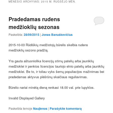
MĖNESIO ARCHYVAS:
2015 M. RUGSĖJO MĖN.
Pradedamas rudens
medžioklių sezonas
Paskelbta:
28/09/2015
|
Jonas Banuškevičius
2015-10-03 Rūdiškių medžiotojų būrelis skelbia rudens
medžioklių sezono pradžią.
Yra gauta aštuoniolika licencijų stirnų patelių arba jauniklių
medžioklei ir penkios licencijos tauriojo elnio patelių arba jauniklių
medžioklei. Be to, ir toliau vyks šernų populiacijos mažinimas bei
pradedamas aktyvus plėšrūnų skaičiaus reguliavimas.
Būrelio nariai minėtą dieną renkasi 18.00 val. prie lupyklos.
Invalid Displayed Gallery
Buy IIA IIA-CFSA Real Exam
Paskelbta temoje
Naujienos
|
Parašykite komentarą