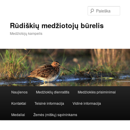
Paieš
Rūdiškių medžiotojų būrelis
Medžiotojų kampelis
Pagrindinis
Naujienos
Medžioklių dienraštis
Medžioklės prisiminimai
Eiti
Eiti
meniu
Kontaktai
Teisinė informacija
Vidinė informacija
į
prie
Medaliai
Žemės (miškų) sąvininkams
pagrindinį
antrinio
turinį
turinio