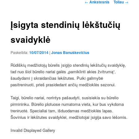
Įrašo
←
Ankstesnis
Toliau
→
navigacija
Įsigyta stendinių lėkštučių
svaidyklė
Paskelbta:
10/07/2014
|
Jonas Banuškevičius
Rūdiškių medžiotojų būrelis įsigijo stendinių lekštučių svaidyklę,
tad nuo šiol būrelio nariai galės „pamiklinti akies žvitrumą“,
šaudydami į skraidančias lekštutes. Puiki galimybė
pasitreniruoti, prieš prasidedant ančių medžioklės sezonui.
Taigi, būrelio nariai, norintys pašaudyti, susisiekia su būrelio
pirmininku. Būrelio plotuose numatoma vieta, kur bus vykdoma
treniruotė. Specialiai tam, išduodamas medžioklės lapas.
Šovinius ir lėkštutes svaidyklei, medžiotojai įsigija savo lėšomis.
Invalid Displayed Gallery